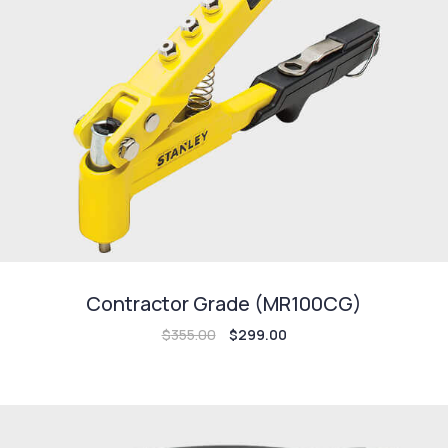
Contractor Grade (MR100CG)
$
355.00
$
299.00