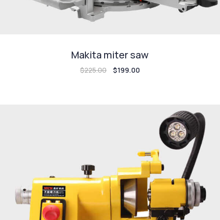
Makita miter saw
$
225.00
$
199.00