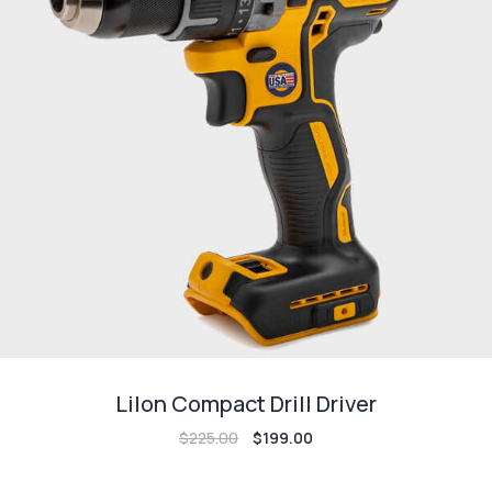
LiIon Compact Drill Driver
$
225.00
$
199.00