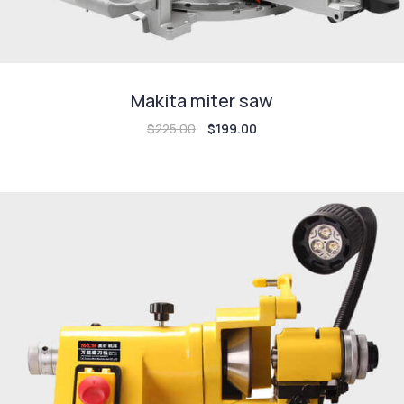
Makita miter saw
$
225.00
$
199.00