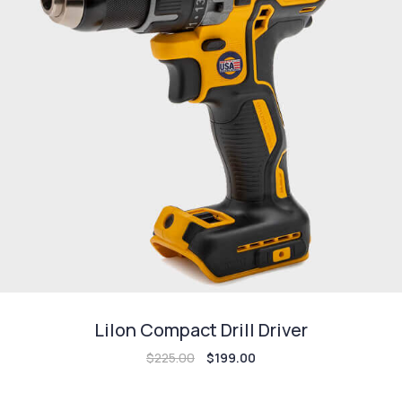
LiIon Compact Drill Driver
$
225.00
$
199.00