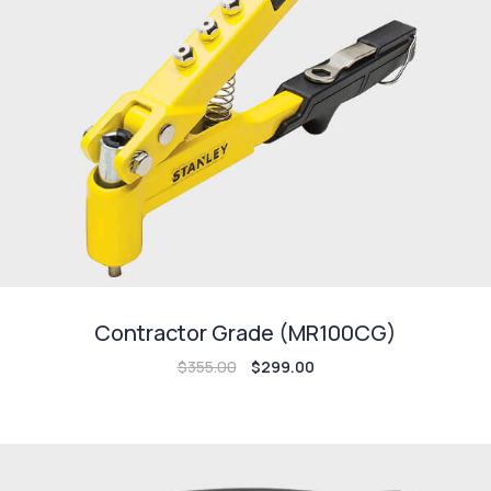
Contractor Grade (MR100CG)
$
355.00
$
299.00