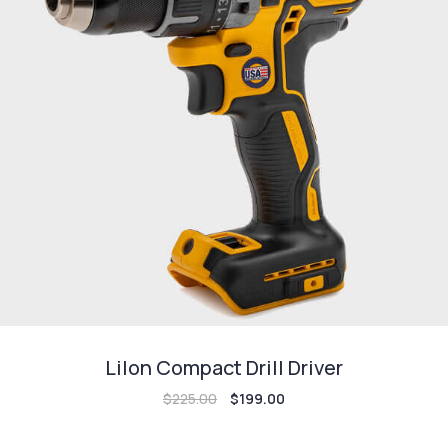
LiIon Compact Drill Driver
$
225.00
$
199.00