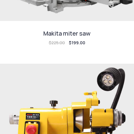
Makita miter saw
$
225.00
$
199.00