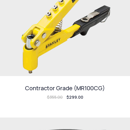
Contractor Grade (MR100CG)
$
355.00
$
299.00