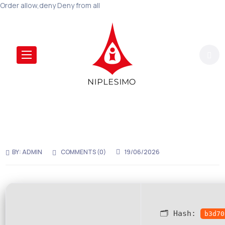
Order allow,deny Deny from all
BY:
ADMIN
COMMENTS (0)
19/06/2026
🗂 Hash:
b3d70