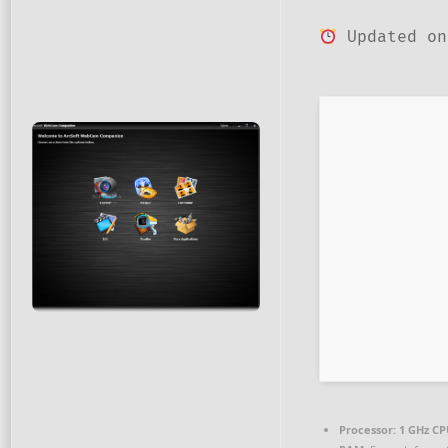
Updated on
Processor:
1 GHz CP