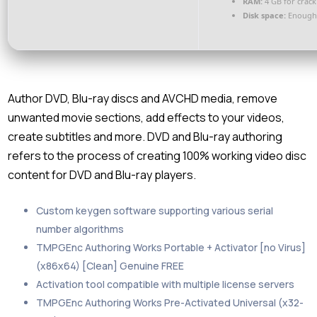
RAM:
4 GB for crack
Disk space:
Enough 
Author DVD, Blu-ray discs and AVCHD media, remove
unwanted movie sections, add effects to your videos,
create subtitles and more. DVD and Blu-ray authoring
refers to the process of creating 100% working video disc
content for DVD and Blu-ray players.
Custom keygen software supporting various serial
number algorithms
TMPGEnc Authoring Works Portable + Activator [no Virus]
(x86x64) [Clean] Genuine FREE
Activation tool compatible with multiple license servers
TMPGEnc Authoring Works Pre-Activated Universal (x32-