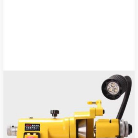
Cut off Saw 3000W (4HP)
$
125.00
$
109.00
Agregar al carrito