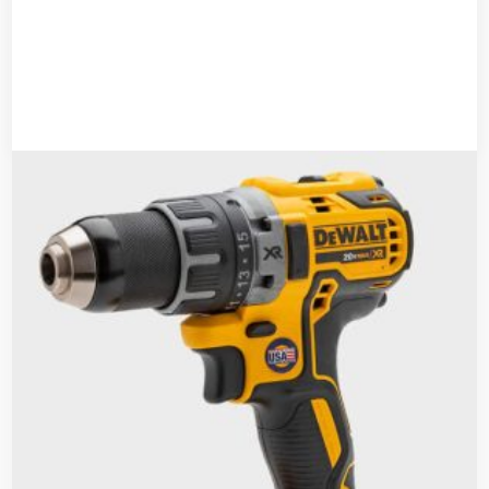
Impact Drill Yato Brand
$
225.00
$
199.00
Agregar al carrito